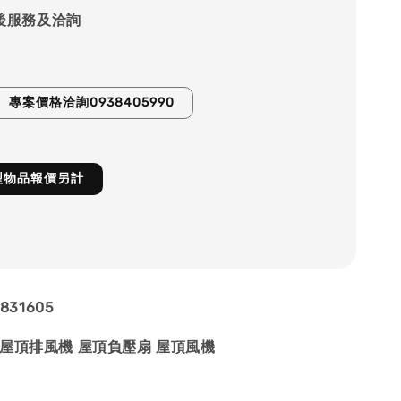
後服務及洽詢
專案價格洽詢0938405990
型物品報價另計
831605
屋頂排風機 屋頂負壓扇 屋頂風機