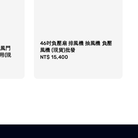
46吋負壓扇 排風機 抽風機 負壓
止風門
風機 (現貨)批發
用(現
Regular
NT$ 15,400
price