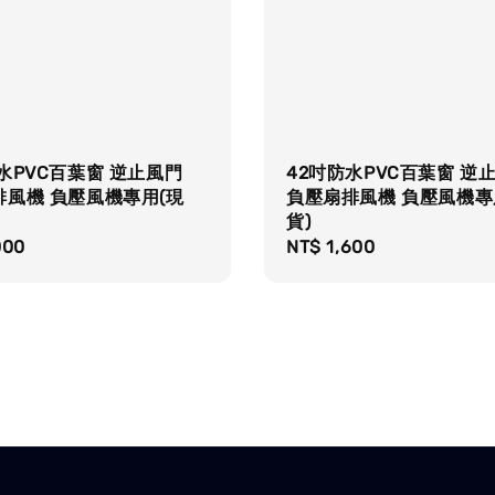
水PVC百葉窗 逆止風門
42吋防水PVC百葉窗 逆
排風機 負壓風機專用(現
負壓扇排風機 負壓風機專
貨)
r
000
Regular
NT$ 1,600
price