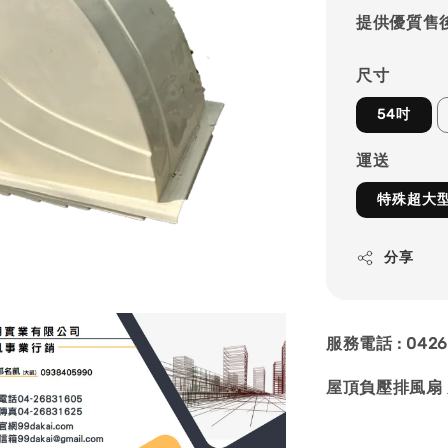
提供優質售
尺寸
54吋
運送
特殊超大
分享
服務電話 : 0426
屋頂負壓排風扇 