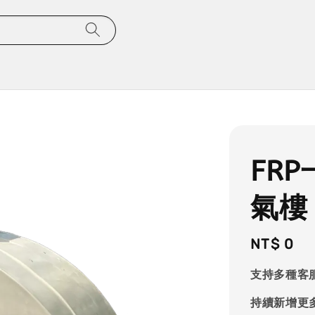
FR
氣樓
Regular
NT$ 0
price
支持多種客
持續新增更